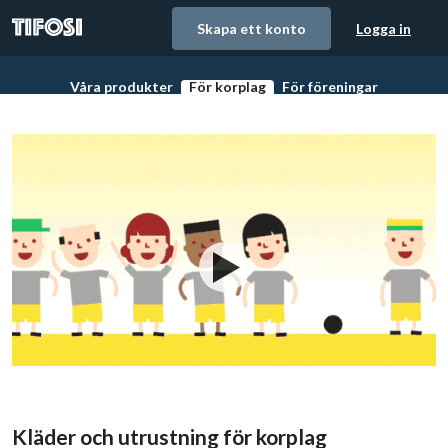
Skapa ett konto
Logga in
Våra produkter
För korplag
För föreningar
Matchställ, träningskläder och utrsutning
Fixa snyggaste matchstället till laget
Låt Tifosi hjälpa din fö
Kläder och utrustning för korplag