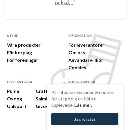
också…”
UTBUD
INFORMATION
Våra produkter
För leverantörer
För korplag
Om oss
För föreningar
Användarvillkor
Cookies
LEVERANTÖRER
SOCIALA MEDIER
Puma
Craft
LinkedIn
På Tifosi.se använder vi cookies
för att ge dig en bättre
Oxdog
Salming
Facebook
upplevelse.
Läs mer.
Uhlsport
Givova
Instagram
Jag förstår