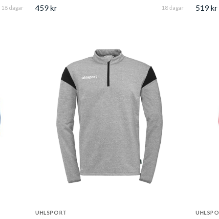
459 kr
519 kr
18 dagar
18 dagar
UHLSPORT
UHLSP