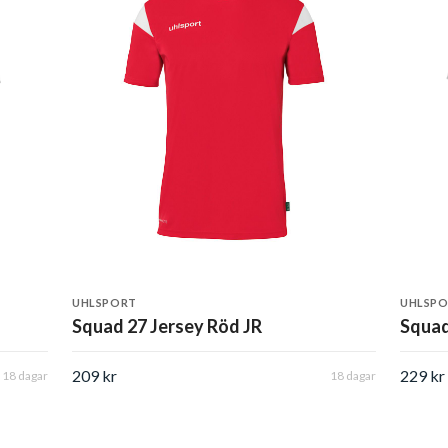
UHLSPORT
UHLSP
Squad 27 Jersey Röd JR
Squad
209 kr
229 kr
18 dagar
18 dagar