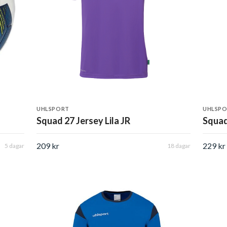
UHLSPORT
UHLSP
Squad 27 Jersey Lila JR
Squad
209 kr
229 kr
5 dagar
18 dagar