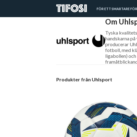
FÖR ETT SMARTARE FÖR
Om Uhlsp
Tyska kvalitets
handskarna på 
producerar Uhl
fotboll, med kl
ligabollen) och
framåtblickand
Produkter från Uhlsport