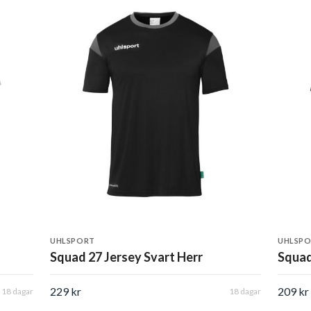
UHLSPORT
UHLSP
Squad 27 Jersey Svart Herr
Squad
229 kr
209 kr
18 dagar
18 dagar