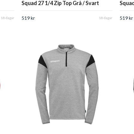
Squad 27 1/4 Zip Top Grå / Svart
Squad
519 kr
519 kr
18 dagar
18 dagar