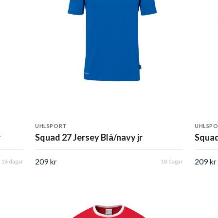
UHLSPORT
UHLSP
r
Squad 27 Jersey Blå/navy jr
Squad
209 kr
209 kr
18 dagar
18 dagar