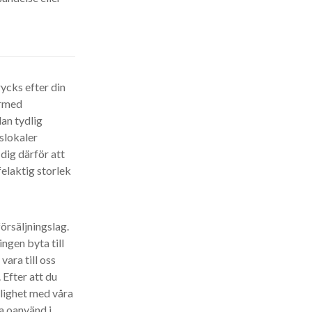
rycks efter din
ärmed
an tydlig
rslokaler
dig därför att
felaktig storlek
örsäljningslag.
ngen byta till
vara till oss
Efter att du
nlighet med våra
ra oanvänd i