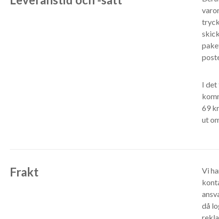
varor
tryck
skick
paket
poste
I det
komm
69 kr
ut om
Frakt
Vi ha
konta
ansv
då lo
rekla