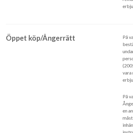
erbju
Öppet köp/Ångerrätt
På va
bestä
undan
perso
(2005
vara 
erbju
På va
Ånger
en an
måste
inhä
instr