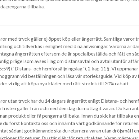
da pengarna tillbaka.
ror med tryck gäller ej öppet köp eller ångerrätt. Samtliga varor t
llning och tillverkas i enlighet med dina anvisningar. Varorna är d
tagna ångerrätten eftersom de är specialbeställda och fått en såd
nlig prägel som avses i lag om distansavtal och avtal utanför affä
:59) (“Distans- och hemförsäljningslag”), 2 kap 11 §. Vi uppmanar 
noggrann vid beställningen och läsa vår storleksguide. Vid köp av 
der vi dig att köpa nya kläder med rätt storlek till 30% rabatt.
ror utan tryck har du 14 dagars ångerrätt enligt Distans- och hemf
fristen gäller från och med den dag du mottagit varan. Du kan anti
nan produkt eller få pengarna tillbaka. Innan du skickar tillbaka en 
 du först kontakta oss och inhämta vårt godkännande för returen. 
mtat sådant godkännande ska du returnera varan utan dröjsmål i e
uktioner för returer. Du står själv för returfrakten. Varan måste va