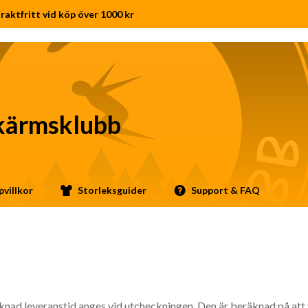
raktfritt vid köp över 1000 kr
kärmsklubb
villkor
Storleksguider
Support & FAQ
nad leveranstid anges vid utcheckningen. Den är beräknad på att v