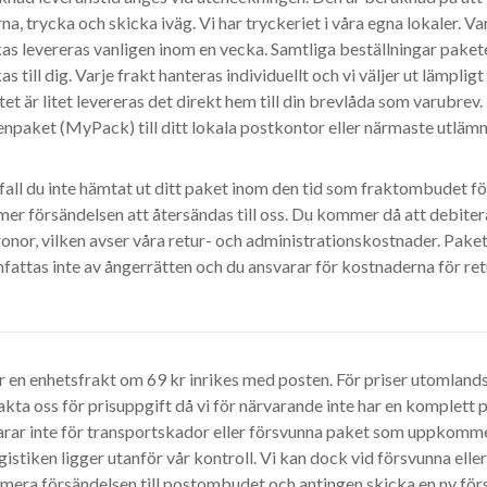
na, trycka och skicka iväg. Vi har tryckeriet i våra egna lokaler. Va
as levereras vanligen inom en vecka. Samtliga beställningar paket
as till dig. Varje frakt hanteras individuellt och vi väljer ut lämplig
et är litet levereras det direkt hem till din brevlåda som varubrev. I
npaket (MyPack) till ditt lokala postkontor eller närmaste utlämn
 fall du inte hämtat ut ditt paket inom den tid som fraktombudet f
er försändelsen att återsändas till oss. Du kommer då att debiter
onor, vilken avser våra retur- och administrationskostnader. Pake
fattas inte av ångerrätten och du ansvarar för kostnaderna för ret
r en enhetsfrakt om 69 kr inrikes med posten. För priser utomlands 
kta oss för prisuppgift då vi för närvarande inte har en komplett pr
arar inte för transportskador eller försvunna paket som uppkomme
gistiken ligger utanför vår kontroll. Vi kan dock vid försvunna ell
mera försändelsen till postombudet och antingen skicka en ny förs