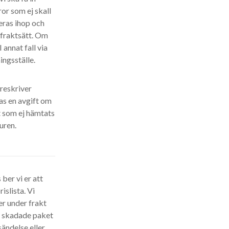
ror som ej skall
eras ihop och
t fraktsätt. Om
 annat fall via
ingsställe.
öreskriver
as en avgift om
t som ej hämtats
uren.
ber vi er att
islista. Vi
r under frakt
er skadade paket
ändelse eller