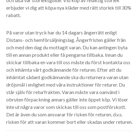
och läsa vår storleksguide. Vid köp av felaktig storlek
erbjuder vi dig att köpa nya kläder med rätt storlek till 30%
rabatt.
På varor utan tryck har du 14 dagars ångerrätt enligt
Distans- och hemförsäljningslag. Ångerfristen gäller från
och med den dag du mottagit varan. Du kan antingen byta
till en annan produkt eller få pengarna tillbaka. Innan du
skickar tillbaka en vara till oss måste du först kontakta oss
och inhämta vårt godkännande för returen. Efter att du
inhämtat sådant godkännande ska du returnera varan utan
dröjsmål i enlighet med våra instruktioner för returer. Du
står själv för returfrakten. Varan måste vara oanvänd i
obruten förpackning annars gäller inte öppet köp. Vi löser
inte ut några varor som skickas till oss som postförskott.
Det är även du som ansvarar för risken för returen, d.v.s.
risken för att varan kommer bort eller skadas under returen.