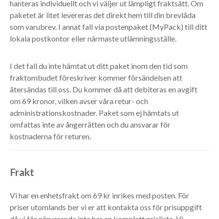
hanteras individuellt och vi väljer ut lämpligt fraktsätt. Om
paketet är litet levereras det direkt hem till din brevlåda
som varubrev. I annat fall via postenpaket (MyPack) till ditt
lokala postkontor eller närmaste utlämningsställe.
I det fall du inte hämtat ut ditt paket inom den tid som
fraktombudet föreskriver kommer försändelsen att
återsändas till oss. Du kommer då att debiteras en avgift
om 69 kronor, vilken avser våra retur- och
administrationskostnader. Paket som ej hämtats ut
omfattas inte av ångerrätten och du ansvarar för
kostnaderna för returen.
Frakt
Vi har en enhetsfrakt om 69 kr inrikes med posten. För
priser utomlands ber vi er att kontakta oss för prisuppgift
då vi för närvarande inte har en komplett prislista. Vi