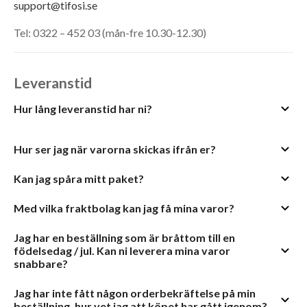
support@tifosi.se
Tel: 0322 – 452 03 (mån-fre 10.30-12.30)
Leveranstid
Hur lång leveranstid har ni?
Hur ser jag när varorna skickas ifrån er?
Kan jag spåra mitt paket?
Med vilka fraktbolag kan jag få mina varor?
Jag har en beställning som är bråttom till en
födelsedag / jul. Kan ni leverera mina varor
snabbare?
Jag har inte fått någon orderbekräftelse på min
beställning, hur vet jag att köpet har gått igenom?