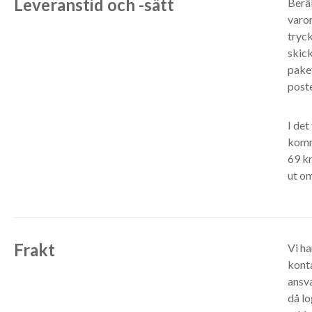
Leveranstid och -sätt
Beräk
varor
tryck
skick
paket
poste
I det
komm
69 kr
ut om
Frakt
Vi ha
konta
ansv
då lo