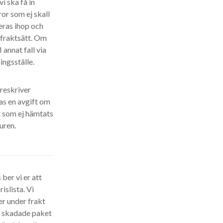
i ska få in
ror som ej skall
eras ihop och
t fraktsätt. Om
 annat fall via
ingsställe.
öreskriver
as en avgift om
t som ej hämtats
uren.
ber vi er att
islista. Vi
r under frakt
er skadade paket