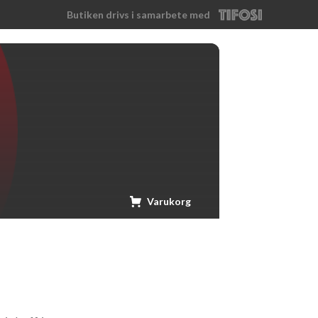
Butiken drivs i samarbete med
Tifosi
Varukorg