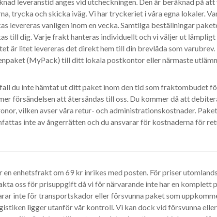
nad leveranstid anges vid utcheckningen. Den är beräknad på att v
na, trycka och skicka iväg. Vi har tryckeriet i våra egna lokaler. Va
as levereras vanligen inom en vecka. Samtliga beställningar paket
as till dig. Varje frakt hanteras individuellt och vi väljer ut lämplig
et är litet levereras det direkt hem till din brevlåda som varubrev. I
npaket (MyPack) till ditt lokala postkontor eller närmaste utlämn
 fall du inte hämtat ut ditt paket inom den tid som fraktombudet f
er försändelsen att återsändas till oss. Du kommer då att debiter
onor, vilken avser våra retur- och administrationskostnader. Pake
fattas inte av ångerrätten och du ansvarar för kostnaderna för ret
r en enhetsfrakt om 69 kr inrikes med posten. För priser utomlands 
kta oss för prisuppgift då vi för närvarande inte har en komplett pr
arar inte för transportskador eller försvunna paket som uppkomme
gistiken ligger utanför vår kontroll. Vi kan dock vid försvunna ell