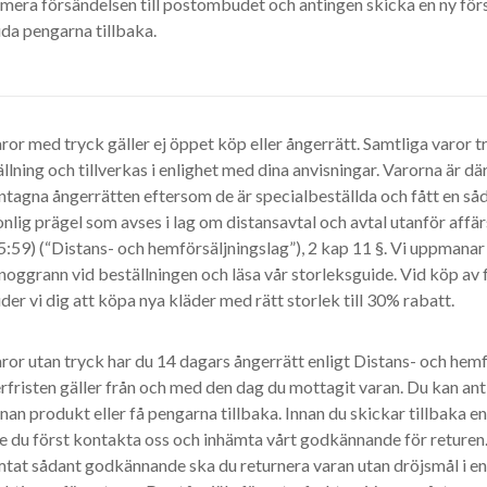
mera försändelsen till postombudet och antingen skicka en ny förs
da pengarna tillbaka.
ror med tryck gäller ej öppet köp eller ångerrätt. Samtliga varor t
llning och tillverkas i enlighet med dina anvisningar. Varorna är d
tagna ångerrätten eftersom de är specialbeställda och fått en såd
nlig prägel som avses i lag om distansavtal och avtal utanför affä
:59) (“Distans- och hemförsäljningslag”), 2 kap 11 §. Vi uppmanar 
noggrann vid beställningen och läsa vår storleksguide. Vid köp av 
der vi dig att köpa nya kläder med rätt storlek till 30% rabatt.
ror utan tryck har du 14 dagars ångerrätt enligt Distans- och hemf
fristen gäller från och med den dag du mottagit varan. Du kan anti
nan produkt eller få pengarna tillbaka. Innan du skickar tillbaka en 
 du först kontakta oss och inhämta vårt godkännande för returen. 
mtat sådant godkännande ska du returnera varan utan dröjsmål i e