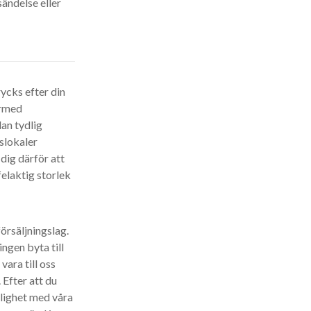
ändelse eller
rycks efter din
ärmed
an tydlig
rslokaler
dig därför att
felaktig storlek
örsäljningslag.
ngen byta till
vara till oss
Efter att du
nlighet med våra