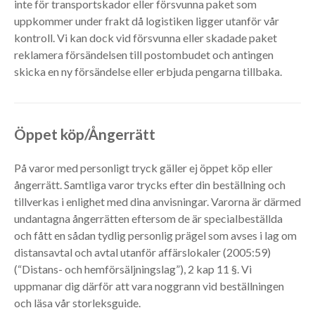
inte för transportskador eller försvunna paket som
uppkommer under frakt då logistiken ligger utanför vår
kontroll. Vi kan dock vid försvunna eller skadade paket
reklamera försändelsen till postombudet och antingen
skicka en ny försändelse eller erbjuda pengarna tillbaka.
Öppet köp/Ångerrätt
På varor med personligt tryck gäller ej öppet köp eller
ångerrätt. Samtliga varor trycks efter din beställning och
tillverkas i enlighet med dina anvisningar. Varorna är därmed
undantagna ångerrätten eftersom de är specialbeställda
och fått en sådan tydlig personlig prägel som avses i lag om
distansavtal och avtal utanför affärslokaler (2005:59)
(“Distans- och hemförsäljningslag”), 2 kap 11 §. Vi
uppmanar dig därför att vara noggrann vid beställningen
och läsa vår storleksguide.