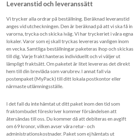
Leveranstid och leveranssätt
Vi trycker alla ordrar på beställning. Beräknad leveranstid
anges vid utcheckningen. Den är beräknad på att vi ska få in
varorna, trycka och skicka iväg. Vi har tryckeriet i våra egna
lokaler. Varor som ej skall tryckas levereras vanligen inom
en vecka. Samtliga beställningar paketeras ihop och skickas
till dig. Varje frakt hanteras individuellt och vi väljer ut
lämpligt fraktsätt. Om paketet är litet levereras det direkt
hem till din brevlåda som varubrev. I annat fall via
postenpaket (MyPack) till ditt lokala postkontor eller
närmaste utlämningsställe.
I det fall du inte hämtat ut ditt paket inom den tid som
fraktombudet föreskriver kommer försändelsen att
återsändas till oss. Du kommer då att debiteras en avgift
om 69 kronor, vilken avser våra retur- och
administrationskostnader. Paket som ej hämtats ut