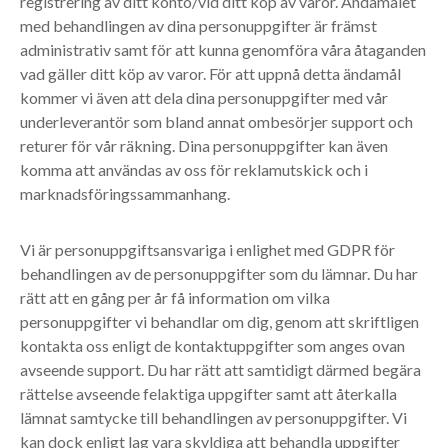
registrering av ditt konto/vid ditt köp av varor. Ändamålet
med behandlingen av dina personuppgifter är främst
administrativ samt för att kunna genomföra våra åtaganden
vad gäller ditt köp av varor. För att uppnå detta ändamål
kommer vi även att dela dina personuppgifter med vår
underleverantör som bland annat ombesörjer support och
returer för vår räkning. Dina personuppgifter kan även
komma att användas av oss för reklamutskick och i
marknadsföringssammanhang.
Vi är personuppgiftsansvariga i enlighet med GDPR för
behandlingen av de personuppgifter som du lämnar. Du har
rätt att en gång per år få information om vilka
personuppgifter vi behandlar om dig, genom att skriftligen
kontakta oss enligt de kontaktuppgifter som anges ovan
avseende support. Du har rätt att samtidigt därmed begära
rättelse avseende felaktiga uppgifter samt att återkalla
lämnat samtycke till behandlingen av personuppgifter. Vi
kan dock enligt lag vara skyldiga att behandla uppgifter