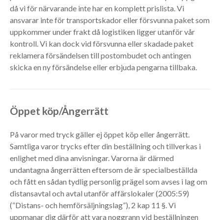
då vi för närvarande inte har en komplett prislista. Vi
ansvarar inte för transportskador eller försvunna paket som
uppkommer under frakt då logistiken ligger utanför vår
kontroll. Vi kan dock vid försvunna eller skadade paket
reklamera försändelsen till postombudet och antingen
skicka en ny försändelse eller erbjuda pengarna tillbaka.
Öppet köp/Ångerrätt
På varor med tryck gäller ej öppet köp eller ångerrätt.
Samtliga varor trycks efter din beställning och tillverkas i
enlighet med dina anvisningar. Varorna är därmed
undantagna ångerrätten eftersom de är specialbeställda
och fått en sådan tydlig personlig prägel som avses i lag om
distansavtal och avtal utanför affärslokaler (2005:59)
(“Distans- och hemförsäljningslag”), 2 kap 11 §. Vi
uppmanar dig därför att vara noggrann vid beställningen