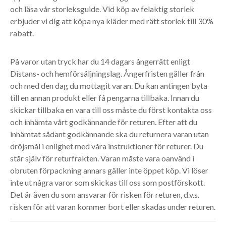
och läsa vår storleksguide. Vid köp av felaktig storlek
erbjuder vi dig att köpa nya kläder med rätt storlek till 30%
rabatt.
På varor utan tryck har du 14 dagars ångerrätt enligt
Distans- och hemförsäljningslag. Ångerfristen gäller från
och med den dag du mottagit varan. Du kan antingen byta
till en annan produkt eller få pengarna tillbaka. Innan du
skickar tillbaka en vara till oss måste du först kontakta oss
och inhämta vårt godkännande för returen. Efter att du
inhämtat sådant godkännande ska du returnera varan utan
dröjsmål i enlighet med våra instruktioner för returer. Du
står själv för returfrakten. Varan måste vara oanvänd i
obruten förpackning annars gäller inte öppet köp. Vi löser
inte ut några varor som skickas till oss som postförskott.
Det är även du som ansvarar för risken för returen, d.v.s.
risken för att varan kommer bort eller skadas under returen.