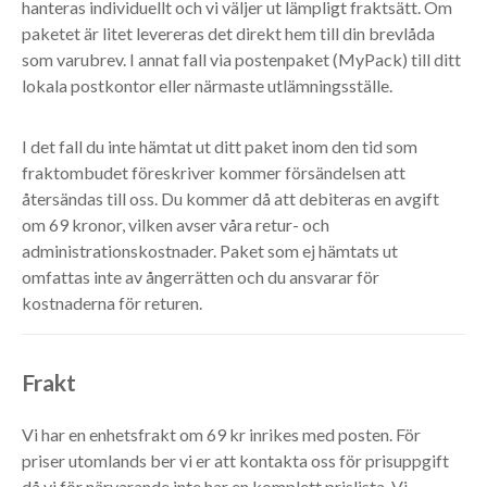
hanteras individuellt och vi väljer ut lämpligt fraktsätt. Om
paketet är litet levereras det direkt hem till din brevlåda
som varubrev. I annat fall via postenpaket (MyPack) till ditt
lokala postkontor eller närmaste utlämningsställe.
I det fall du inte hämtat ut ditt paket inom den tid som
fraktombudet föreskriver kommer försändelsen att
återsändas till oss. Du kommer då att debiteras en avgift
om 69 kronor, vilken avser våra retur- och
administrationskostnader. Paket som ej hämtats ut
omfattas inte av ångerrätten och du ansvarar för
kostnaderna för returen.
Frakt
Vi har en enhetsfrakt om 69 kr inrikes med posten. För
priser utomlands ber vi er att kontakta oss för prisuppgift
då vi för närvarande inte har en komplett prislista. Vi