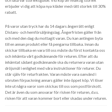
och läsa vår storleksguide. Vid köp av felaktig storlek
erbjuder vi dig att köpa nya kläder med rätt storlek till 30%
rabatt.
På varor utan tryck har du 14 dagars ångerrätt enligt
Distans- och hemförsäljningslag. Ångerfristen gäller från
och med den dag du mottagit varan. Du kan antingen byta
till en annan produkt eller få pengarna tillbaka. Innan du
skickar tillbaka en vara till oss måste du först kontakta oss
och inhämta vårt godkännande för returen. Efter att du
inhämtat sådant godkännande ska du returnera varan utan
dröjsmål i enlighet med våra instruktioner för returer. Du
står själv för returfrakten. Varan måste vara oanvänd i
obruten förpackning annars gäller inte öppet köp. Vi löser
inte ut några varor som skickas till oss som postförskott.
Det är även du som ansvarar för risken för returen, d.v.s.
risken för att varan kommer bort eller skadas under returen.