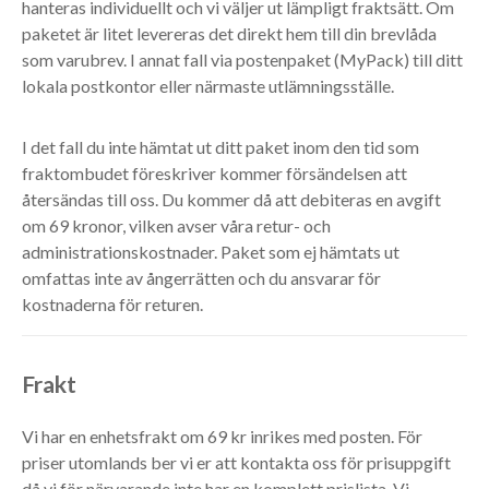
hanteras individuellt och vi väljer ut lämpligt fraktsätt. Om
paketet är litet levereras det direkt hem till din brevlåda
som varubrev. I annat fall via postenpaket (MyPack) till ditt
lokala postkontor eller närmaste utlämningsställe.
I det fall du inte hämtat ut ditt paket inom den tid som
fraktombudet föreskriver kommer försändelsen att
återsändas till oss. Du kommer då att debiteras en avgift
om 69 kronor, vilken avser våra retur- och
administrationskostnader. Paket som ej hämtats ut
omfattas inte av ångerrätten och du ansvarar för
kostnaderna för returen.
Frakt
Vi har en enhetsfrakt om 69 kr inrikes med posten. För
priser utomlands ber vi er att kontakta oss för prisuppgift
då vi för närvarande inte har en komplett prislista. Vi