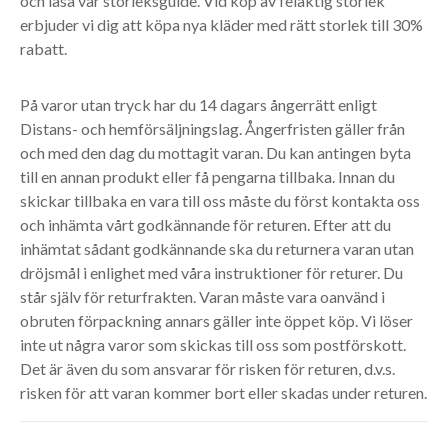
och läsa vår storleksguide. Vid köp av felaktig storlek
erbjuder vi dig att köpa nya kläder med rätt storlek till 30%
rabatt.
På varor utan tryck har du 14 dagars ångerrätt enligt
Distans- och hemförsäljningslag. Ångerfristen gäller från
och med den dag du mottagit varan. Du kan antingen byta
till en annan produkt eller få pengarna tillbaka. Innan du
skickar tillbaka en vara till oss måste du först kontakta oss
och inhämta vårt godkännande för returen. Efter att du
inhämtat sådant godkännande ska du returnera varan utan
dröjsmål i enlighet med våra instruktioner för returer. Du
står själv för returfrakten. Varan måste vara oanvänd i
obruten förpackning annars gäller inte öppet köp. Vi löser
inte ut några varor som skickas till oss som postförskott.
Det är även du som ansvarar för risken för returen, d.v.s.
risken för att varan kommer bort eller skadas under returen.