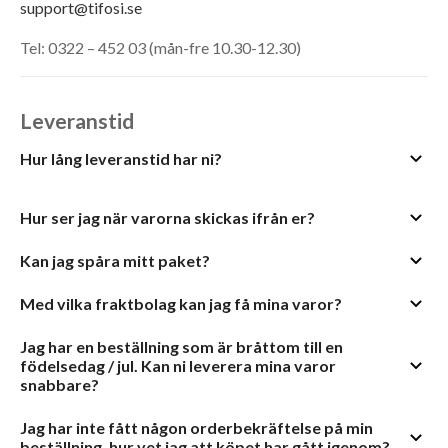
support@tifosi.se
Tel: 0322 – 452 03 (mån-fre 10.30-12.30)
Leveranstid
Hur lång leveranstid har ni?
Hur ser jag när varorna skickas ifrån er?
Kan jag spåra mitt paket?
Med vilka fraktbolag kan jag få mina varor?
Jag har en beställning som är bråttom till en
födelsedag / jul. Kan ni leverera mina varor
snabbare?
Jag har inte fått någon orderbekräftelse på min
beställning, hur vet jag att köpet har gått igenom?