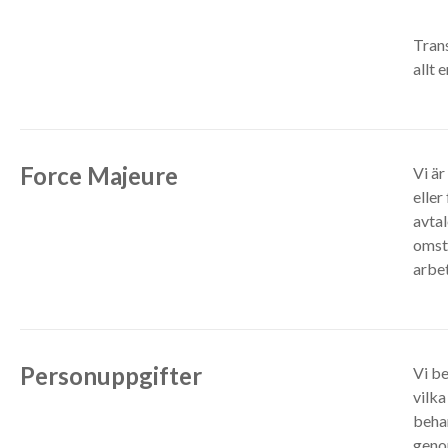
Tran
allt 
Force Majeure
Vi är
eller
avtal
omst
arbe
Personuppgifter
Vi b
vilka
behan
geno