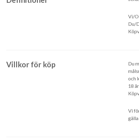
Vi/O
Du/D
Köpvi
Villkor för köp
Du må
måls
och l
18 år
Köpv
Vi fö
gälla