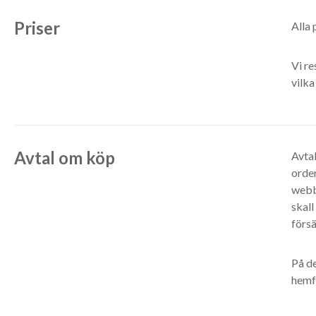
Priser
Alla 
Vi re
vilka
Avtal om köp
Avtal
orde
webbs
skal
försä
På d
hemf