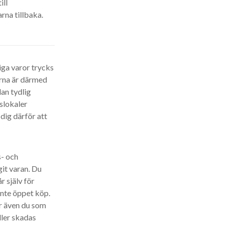
ill
rna tillbaka.
iga varor trycks
rorna är därmed
an tydlig
rslokaler
dig därför att
s- och
it varan. Du
r själv för
inte öppet köp.
är även du som
ller skadas