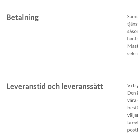
Betalning
Samt
tjäns
såsom
hante
Maste
sekre
Leveranstid och leveranssätt
Vi tr
Den ä
våra 
bestä
välje
brevl
postk