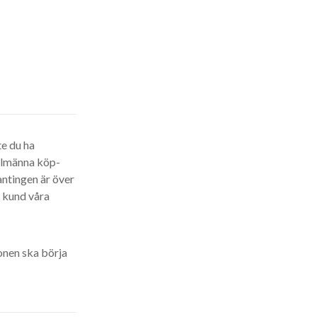
te du ha
allmänna köp-
antingen är över
m kund våra
ionen ska börja