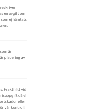
öreskriver
as en avgift om
t som ej hämtats
uren.
t som är
är placering av
. Fraktfritt vid
risuppgift då vi
portskador eller
r vår kontroll.