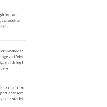
år inte att
riga produkter
kten.
ller liknande så
ppge vari felet
g. Ersättning i
nde är
kilja sig mellan
roportioner som
ryckets storlek