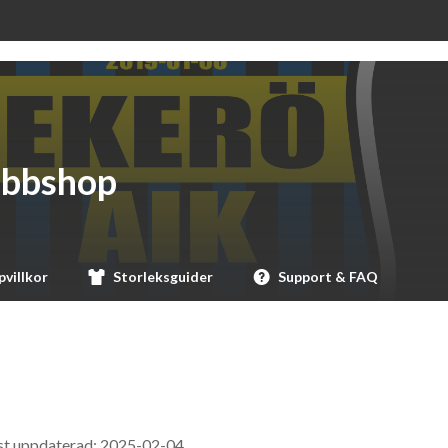
ubbshop
villkor
Storleksguider
Support & FAQ
st uppdaterad: 2025-02-04