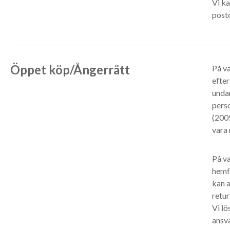
Vi ka
post
Öppet köp/Ångerrätt
På va
efter
undan
perso
(2005
vara 
På va
hemfö
kan a
retur
Vi lö
ansva