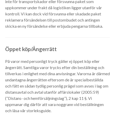
inte för transportskador eller försvunna paket som
uppkommer under frakt då logistiken ligger utanför vår
kontroll. Vi kan dock vid försvunna eller skadade paket
reklamera försändelsen till postombudet och antingen
skicka en ny försändelse eller erbjuda pengarna tillbaka.
Öppet köp/Ångerrätt
På varor med personligt tryck gäller ej öppet köp eller
ångerrätt. Samtliga varor trycks efter din beställning och
tillverkas i enlighet med dina anvisningar. Varorna är därmed
undantagna ångerrätten eftersom de är specialbeställda
och fått en sådan tydlig personlig prägel som avses i lag om
distansavtal och avtal utanför affärslokaler (2005:59)
(“Distans- och hemförsäljningslag”), 2 kap 11 §. Vi
uppmanar dig därför att vara noggrann vid beställningen
och läsa vår storleksguide.