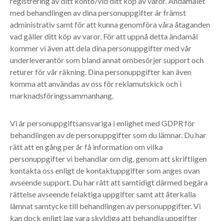
registrering av ditt konto/vid ditt köp av varor. Ändamålet
med behandlingen av dina personuppgifter är främst
administrativ samt för att kunna genomföra våra åtaganden
vad gäller ditt köp av varor. För att uppnå detta ändamål
kommer vi även att dela dina personuppgifter med vår
underleverantör som bland annat ombesörjer support och
returer för vår räkning. Dina personuppgifter kan även
komma att användas av oss för reklamutskick och i
marknadsföringssammanhang.
Vi är personuppgiftsansvariga i enlighet med GDPR för
behandlingen av de personuppgifter som du lämnar. Du har
rätt att en gång per år få information om vilka
personuppgifter vi behandlar om dig, genom att skriftligen
kontakta oss enligt de kontaktuppgifter som anges ovan
avseende support. Du har rätt att samtidigt därmed begära
rättelse avseende felaktiga uppgifter samt att återkalla
lämnat samtycke till behandlingen av personuppgifter. Vi
kan dock enligt lag vara skyldiga att behandla uppgifter