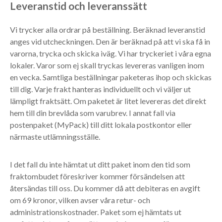
Leveranstid och leveranssätt
Vi trycker alla ordrar på beställning. Beräknad leveranstid
anges vid utcheckningen. Den är beräknad på att vi ska få in
varorna, trycka och skicka iväg. Vi har tryckeriet i våra egna
lokaler. Varor som ej skall tryckas levereras vanligen inom
en vecka. Samtliga beställningar paketeras ihop och skickas
till dig. Varje frakt hanteras individuellt och vi väljer ut
lämpligt fraktsätt. Om paketet är litet levereras det direkt
hem till din brevlåda som varubrev. I annat fall via
postenpaket (MyPack) till ditt lokala postkontor eller
närmaste utlämningsställe.
I det fall du inte hämtat ut ditt paket inom den tid som
fraktombudet föreskriver kommer försändelsen att
återsändas till oss. Du kommer då att debiteras en avgift
om 69 kronor, vilken avser våra retur- och
administrationskostnader. Paket som ej hämtats ut