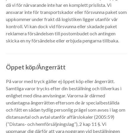
då vi för närvarande inte har en komplett prislista. Vi
ansvarar inte för transportskador eller försvunna paket som
uppkommer under frakt då logistiken ligger utanför vår
kontroll. Vi kan dock vid försvunna eller skadade paket
reklamera försändelsen till postombudet och antingen
skicka en ny försändelse eller erbjuda pengarna tillbaka.
Öppet köp/Ångerrätt
På varor med tryck gäller ej öppet köp eller ångerrätt.
Samtliga varor trycks efter din beställning och tillverkas i
enlighet med dina anvisningar. Varorna är därmed
undantagna ångerrätten eftersom de är specialbeställda
och fått en sådan tydlig personlig prägel som avses i lag om
distansavtal och avtal utanför affärslokaler (2005:59)
(“Distans- och hemförsäljningslag”), 2 kap 11 §. Vi
uppmanar dig därför att vara noggrann vid beställningen