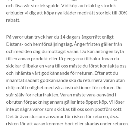
och läsa vår storleksguide. Vid köp av felaktig storlek
erbjuder vi dig att köpa nya kläder med rätt storlek till 30%
rabatt.
På varor utan tryck har du 14 dagars ångerrätt enligt
Distans- och hemförsäljningslag. Ångerfristen gäller från
och med den dag du mottagit varan. Du kan antingen byta
till en annan produkt eller få pengarna tillbaka. Innan du
skickar tillbaka en vara till oss måste du först kontakta oss
och inhämta vårt godkännande för returen. Efter att du
inhämtat sådant godkännande ska du returnera varan utan
dröjsmål i enlighet med våra instruktioner för returer. Du
står själv för returfrakten. Varan måste vara oanvänd i
obruten förpackning annars gäller inte öppet köp. Vi löser
inte ut några varor som skickas till oss som postförskott.
Det är även du som ansvarar för risken för returen, d.v.s.
risken för att varan kommer bort eller skadas under returen.