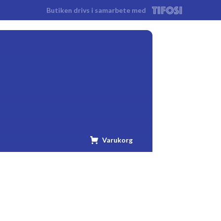
Butiken drivs i samarbete med
Tifosi
Varukorg